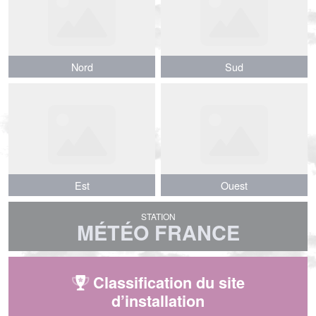
Nord
Nord
Sud
Sud
Est
Est
Ouest
Ouest
STATION
MÉTÉO FRANCE
Classification du site
d’installation