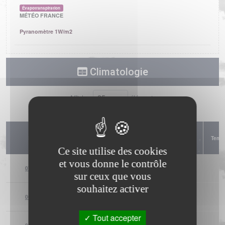
Évapotranspiration
MÉTÉO FRANCE
Pyranomètre 1W/m2
Climatologie
Afficher
éléments
Température (min)
Température
Date
Tempé
(°C)
(max) (°C)
Ce site utilise des cookies
et vous donne le contrôle
07/08/2026
--
--
sur ceux que vous
souhaitez activer
06/08/2026
--
--
Tout accepter