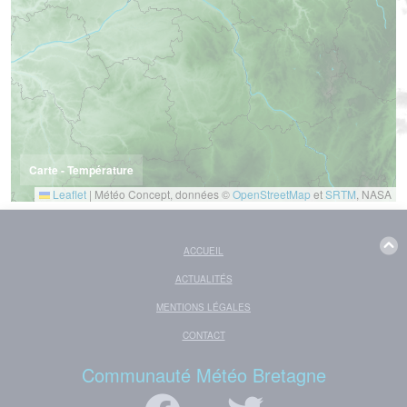
Carte - Température
Leaflet
|
Météo Concept, données ©
OpenStreetMap
et
SRTM
, NASA
ACCUEIL
ACTUALITÉS
MENTIONS LÉGALES
CONTACT
Communauté Météo Bretagne