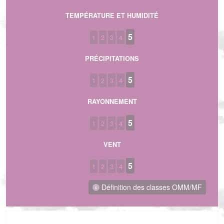
TEMPÉRATURE ET HUMIDITÉ
5
1
2
3
4
PRÉCIPITATIONS
5
1
2
3
4
RAYONNEMENT
5
1
2
3
4
VENT
5
1
2
3
4
Définition des classes OMM/MF