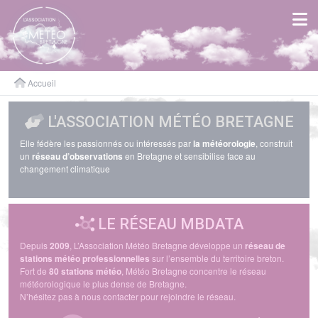
Panneau de gestion des cookies
Accueil
L'ASSOCIATION MÉTÉO BRETAGNE
Elle fédère les passionnés ou intéressés par
la météorologie
, construit
un
réseau d’observations
en Bretagne et sensibilise face au
changement climatique
LE RÉSEAU MBDATA
Depuis
2009
, L’Association Météo Bretagne développe un
réseau de
stations météo professionnelles
sur l’ensemble du territoire breton.
Fort de
80 stations météo
, Météo Bretagne concentre le réseau
météorologique le plus dense de Bretagne.
N’hésitez pas à nous contacter pour rejoindre le réseau.