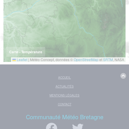
Carte - Température
Leaflet
|
Météo Concept, données ©
OpenStreetMap
et
SRTM
, NASA
ACCUEIL
ACTUALITÉS
MENTIONS LÉGALES
CONTACT
Communauté Météo Bretagne