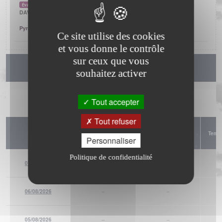
Évapotranspiration
DAVIS INSTRUMENTS
Pyranomètre pour Vantage Pro 2 (Réf.: 6450)
Ce site utilise des cookies
et vous donne le contrôle
sur ceux que vous
Climatologie
souhaitez activer
Afficher
éléments
Tout accepter
Tout refuser
Température (min)
Température
Date
Tempé
(°C)
(max) (°C)
Personnaliser
Politique de confidentialité
07/08/2026
--
--
06/08/2026
--
--
05/08/2026
--
--