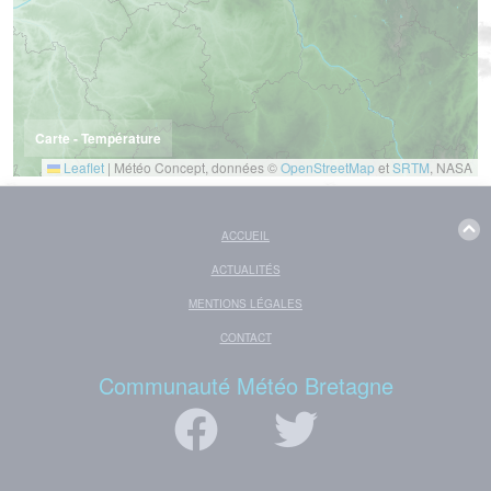
Carte - Température
Leaflet
|
Météo Concept, données ©
OpenStreetMap
et
SRTM
, NASA
ACCUEIL
ACTUALITÉS
MENTIONS LÉGALES
CONTACT
Communauté Météo Bretagne