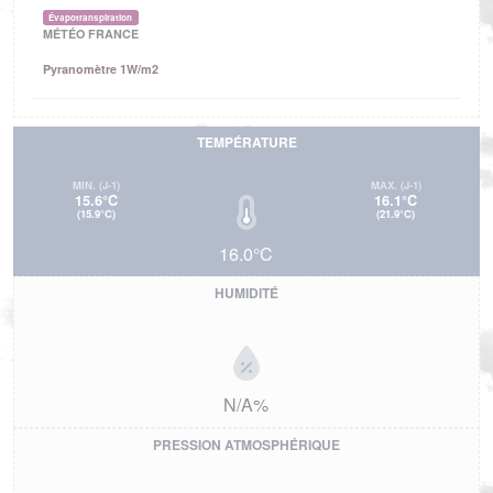
Évapotranspiration
MÉTÉO FRANCE
Pyranomètre 1W/m2
TEMPÉRATURE
MIN.
(J-1)
MAX.
(J-1)
15.6°C
16.1°C
(15.9°C)
(21.9°C)
16.0°C
HUMIDITÉ
N/A%
PRESSION ATMOSPHÉRIQUE