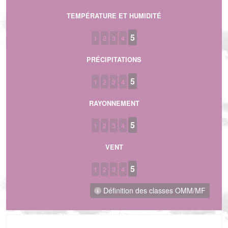
TEMPÉRATURE ET HUMIDITÉ
5
1
2
3
4
PRÉCIPITATIONS
5
1
2
3
4
RAYONNEMENT
5
1
2
3
4
VENT
5
1
2
3
4
Définition des classes OMM/MF