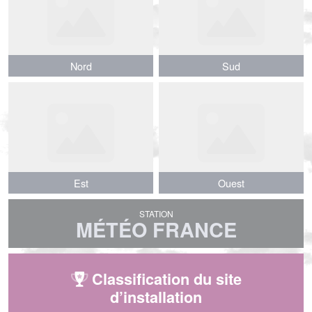
Nord
Nord
Sud
Sud
Est
Est
Ouest
Ouest
STATION
MÉTÉO FRANCE
Classification du site
d’installation