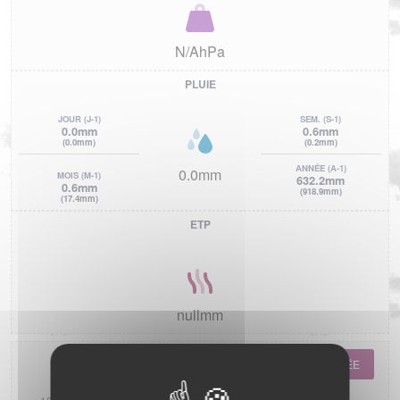
N/AhPa
PLUIE
JOUR
(J-1)
SEM.
(S-1)
0.0mm
0.6mm
(0.0mm)
(0.2mm)
ANNÉE
(A-1)
0.0mm
MOIS
(M-1)
632.2mm
0.6mm
(918.9mm)
(17.4mm)
ETP
nullmm
ANNÉE
MOIS
SEMAINE
JOURNÉE