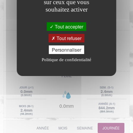
sur ceux que vous
souhaitez activer
SO
SE
S
DIRECTION DU VENT
Tout accepter
PRESSION ATMOSPHÉRIQUE
Tout refuser
MIN.
(J-1)
MAX.
(J-1)
Personnaliser
1014.5hPa
1016.4hPa
(1015.3hPa)
(1021.0hPa)
Politique de confidentialité
1016.4hPa
PLUIE
JOUR
(J-1)
SEM.
(S-1)
0.0mm
2.4mm
(0.0mm)
(0.0mm)
ANNÉE
(A-1)
0.0mm
MOIS
(M-1)
844.2mm
2.4mm
(864.0mm)
(44.2mm)
ANNÉE
MOIS
SEMAINE
JOURNÉE