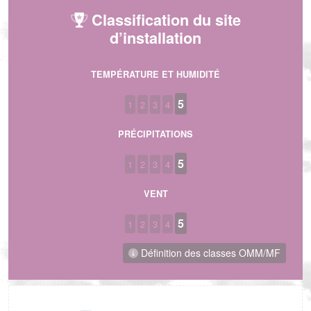
Classification du site
d’installation
TEMPÉRATURE ET HUMIDITÉ
5
1
2
3
4
PRÉCIPITATIONS
5
1
2
3
4
VENT
5
1
2
3
4
Définition des classes OMM/MF