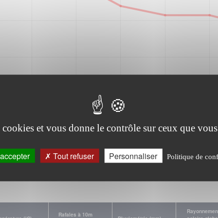
es cookies et vous donne le contrôle sur ceux que vous
accepter
Tout refuser
Personnaliser
Politique de conf
Climatologie
Rayonnemen
Rafales à 10m