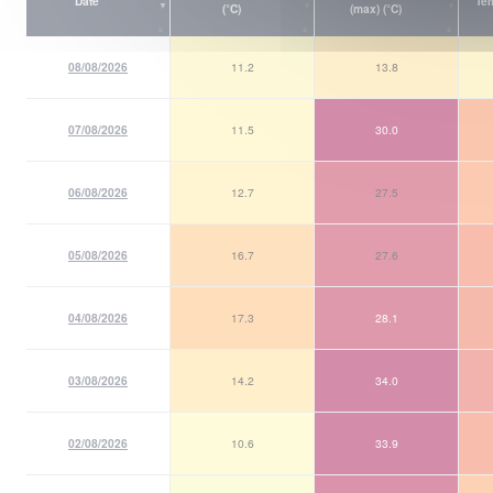
Date
Tem
(°C)
(max) (°C)
08/08/2026
11.2
13.8
07/08/2026
11.5
30.0
06/08/2026
12.7
27.5
05/08/2026
16.7
27.6
04/08/2026
17.3
28.1
03/08/2026
14.2
34.0
02/08/2026
10.6
33.9