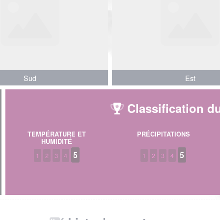
Sud
Sud
Est
Est
Classification du
TEMPÉRATURE ET
PRÉCIPITATIONS
HUMIDITÉ
5
5
1
2
3
4
1
2
3
4