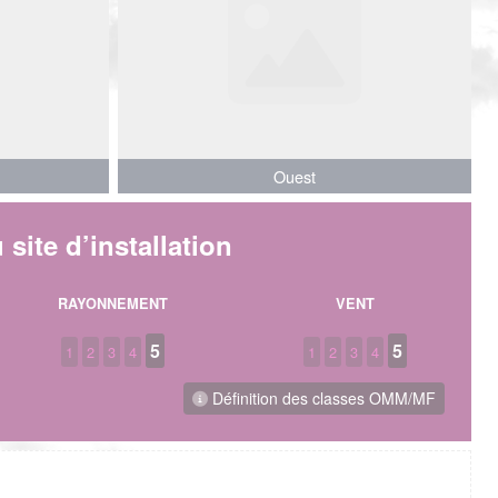
Ouest
Ouest
 site d’installation
RAYONNEMENT
VENT
5
5
1
2
3
4
1
2
3
4
Définition des classes OMM/MF