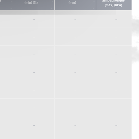
l
atmosphérique
(min) (%)
(mm)
(max) (hPa)
--
--
--
--
--
--
--
--
--
--
--
--
--
--
--
--
--
--
--
--
--