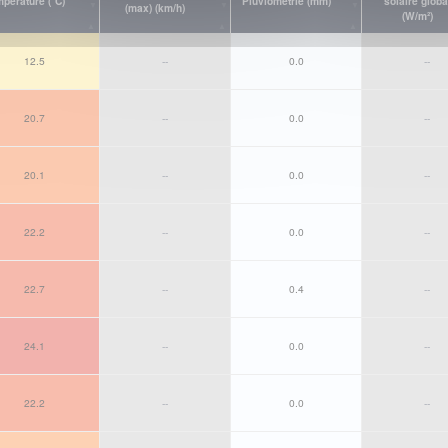
pérature (°C)
Pluviométrie (mm)
solaire globa
(max) (km/h)
(W/m²)
12.5
--
0.0
--
20.7
--
0.0
--
20.1
--
0.0
--
22.2
--
0.0
--
22.7
--
0.4
--
24.1
--
0.0
--
22.2
--
0.0
--