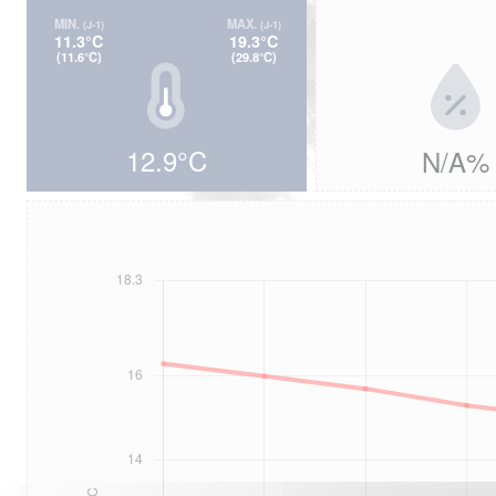
MIN.
MAX.
(J-1)
(J-1)
11.3°C
19.3°C
(11.6°C)
(29.8°C)
12.9°C
N/A%