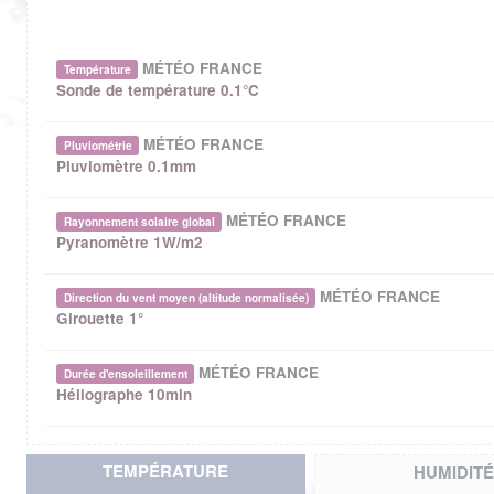
MÉTÉO FRANCE
Température
Sonde de température 0.1°C
MÉTÉO FRANCE
Pluviométrie
Pluviomètre 0.1mm
MÉTÉO FRANCE
Rayonnement solaire global
Pyranomètre 1W/m2
MÉTÉO FRANCE
Direction du vent moyen (altitude normalisée)
Girouette 1°
MÉTÉO FRANCE
Durée d'ensoleillement
Héliographe 10min
TEMPÉRATURE
HUMIDITÉ