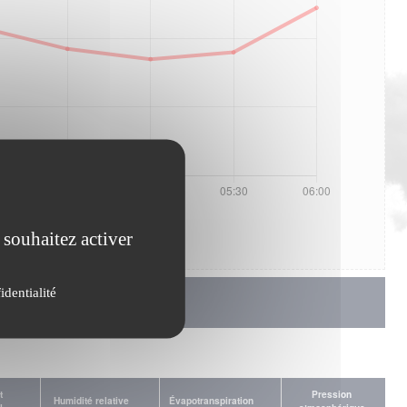
 souhaitez activer
identialité
t
Pression
Humidité relative
Évapotranspiration