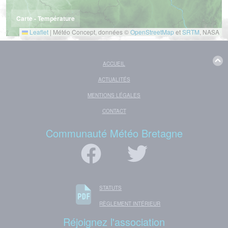
Carte - Température
Leaflet
|
Météo Concept, données ©
OpenStreetMap
et
SRTM
, NASA
ACCUEIL
ACTUALITÉS
MENTIONS LÉGALES
CONTACT
Communauté Météo Bretagne
STATUTS
RÈGLEMENT INTÉRIEUR
Réjoignez l'association