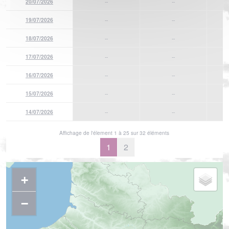
20/07/2026
--
--
19/07/2026
--
--
18/07/2026
--
--
17/07/2026
--
--
16/07/2026
--
--
15/07/2026
--
--
14/07/2026
--
--
Affichage de l'élement 1 à 25 sur 32 éléments
1
2
+
−