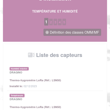
TEMPÉRATURE ET HUMIDITÉ
1
2
3
4
5
Définition des classes OMM/MF
Liste des capteurs
Humidité relative
DRAGINO
Thermo-hygromètre LoRa (Réf.: LSN50)
Installé le:
02/12/2023
Température
DRAGINO
Thermo-hygromètre LoRa (Réf.: LSN50)