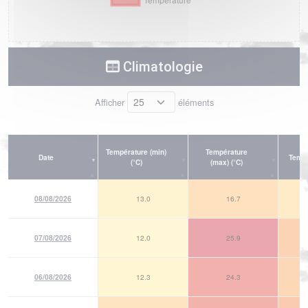
Climatologie
Afficher
éléments
Température (min)
Température
Date
Tempé
(°C)
(max) (°C)
08/08/2026
13.0
16.7
07/08/2026
12.0
25.9
06/08/2026
12.3
24.3