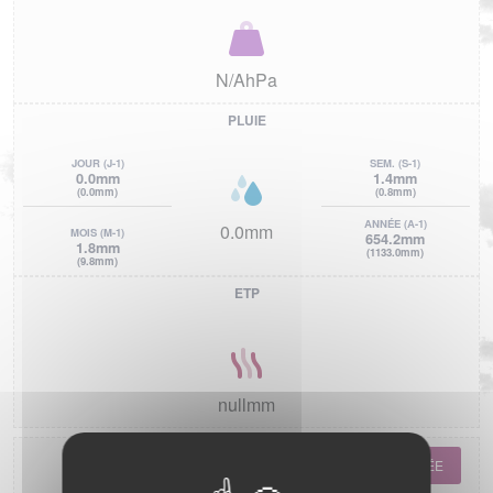
N/AhPa
PLUIE
JOUR
(J-1)
SEM.
(S-1)
0.0mm
1.4mm
(0.0mm)
(0.8mm)
ANNÉE
(A-1)
0.0mm
MOIS
(M-1)
654.2mm
1.8mm
(1133.0mm)
(9.8mm)
ETP
nullmm
ANNÉE
MOIS
SEMAINE
JOURNÉE