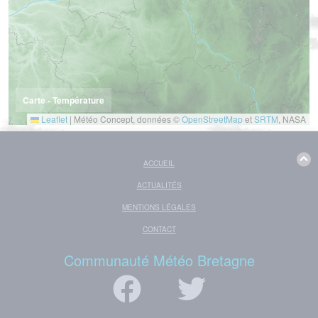
Carte - Température
Leaflet
|
Météo Concept, données ©
OpenStreetMap
et
SRTM
, NASA
ACCUEIL
ACTUALITÉS
MENTIONS LÉGALES
CONTACT
Communauté Météo Bretagne