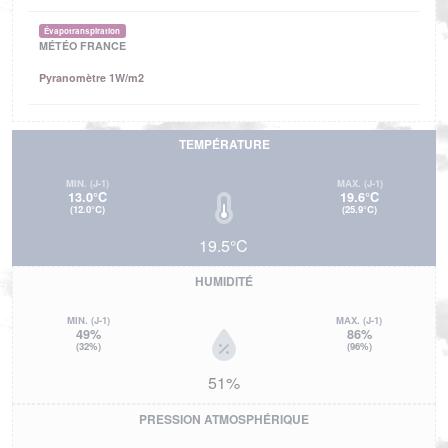
Évapotranspiration
MÉTÉO FRANCE
Pyranomètre 1W/m2
TEMPÉRATURE
MIN.
(J-1)
MAX.
(J-1)
13.0°C
19.6°C
(12.0°C)
(25.9°C)
19.5°C
HUMIDITÉ
MIN.
(J-1)
MAX.
(J-1)
49%
86%
(32%)
(96%)
51%
PRESSION ATMOSPHÉRIQUE