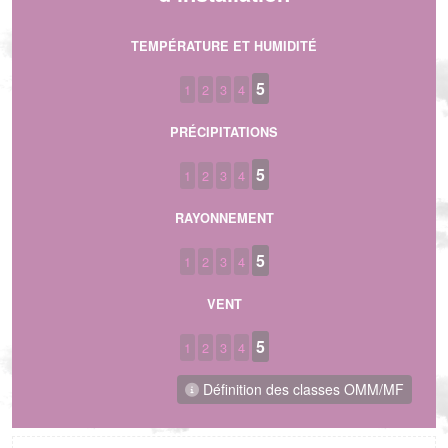
TEMPÉRATURE ET HUMIDITÉ
5
1
2
3
4
PRÉCIPITATIONS
5
1
2
3
4
RAYONNEMENT
5
1
2
3
4
VENT
5
1
2
3
4
Définition des classes OMM/MF