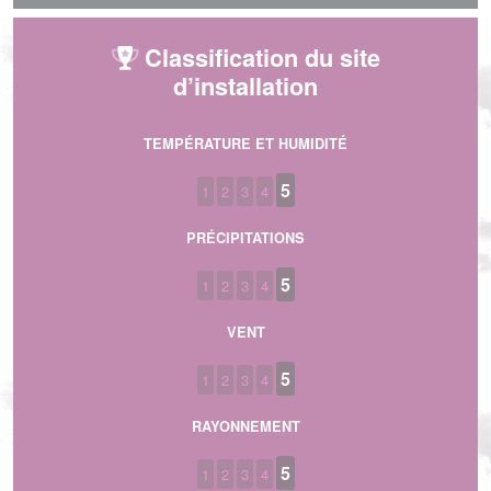
Classification du site
d’installation
TEMPÉRATURE ET HUMIDITÉ
5
1
2
3
4
PRÉCIPITATIONS
5
1
2
3
4
VENT
5
1
2
3
4
RAYONNEMENT
5
1
2
3
4