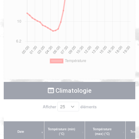
Climatologie
Afficher
éléments
Température (min)
Température
Date
Tempé
(°C)
(max) (°C)