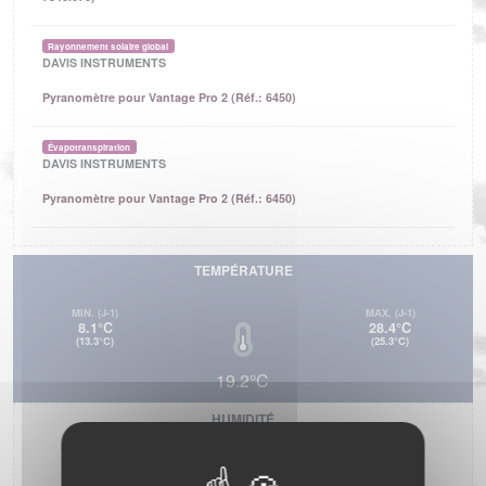
Rayonnement solaire global
DAVIS INSTRUMENTS
Pyranomètre pour Vantage Pro 2 (Réf.: 6450)
Évapotranspiration
DAVIS INSTRUMENTS
Pyranomètre pour Vantage Pro 2 (Réf.: 6450)
TEMPÉRATURE
MIN.
(J-1)
MAX.
(J-1)
8.1°C
28.4°C
(13.3°C)
(25.3°C)
19.2°C
HUMIDITÉ
MIN.
(J-1)
MAX.
(J-1)
35%
96%