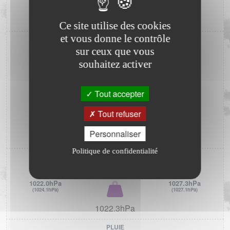
(45%)
(89%)
70%
Ce site utilise des cookies
et vous donne le contrôle
VENT
sur ceux que vous
N
VENT
souhaitez activer
NO
NE
0.0km/h
N/A
RAFALE
O
°
E
Tout accepter
1.6km/h
Tout refuser
SO
SE
S
Personnaliser
DIRECTION DU VENT
Politique de confidentialité
PRESSION ATMOSPHÉRIQUE
MIN.
(J-1)
MAX.
(J-1)
1022.0hPa
1027.3hPa
(1024.1hPa)
(1027.1hPa)
1022.3hPa
PLUIE