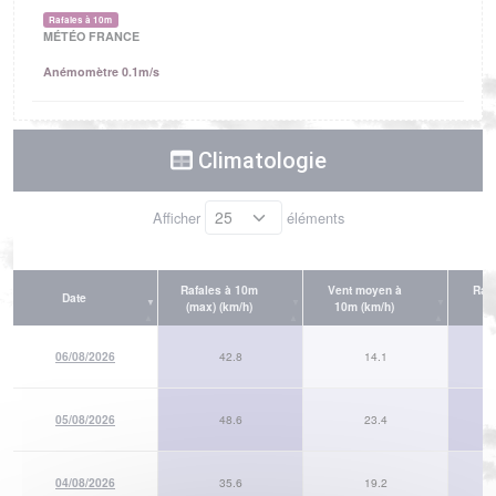
Rafales à 10m
MÉTÉO FRANCE
Anémomètre 0.1m/s
Climatologie
Afficher
éléments
Rafales à 10m
Vent moyen à
Rafa
Date
(max) (km/h)
10m (km/h)
06/08/2026
42.8
14.1
05/08/2026
48.6
23.4
04/08/2026
35.6
19.2