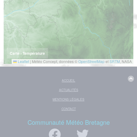
Carte - Température
Leaflet
|
Météo Concept, données ©
OpenStreetMap
et
SRTM
, NASA
ACCUEIL
ACTUALITÉS
MENTIONS LÉGALES
CONTACT
Communauté Météo Bretagne