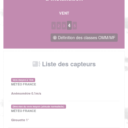
VENT
4
1
2
3
5
Définition des classes OMM/MF
Liste des capteurs
Vent moyen à 10m
MÉTÉO FRANCE
Anémomètre 0.1m/s
Direction du vent moyen (altitude normalisée)
MÉTÉO FRANCE
Girouette 1°