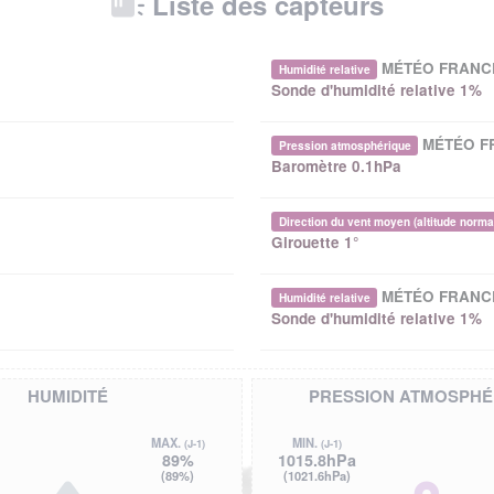
Liste des capteurs
MÉTÉO FRANC
Humidité relative
Sonde d'humidité relative 1%
MÉTÉO F
Pression atmosphérique
Baromètre 0.1hPa
Direction du vent moyen (altitude norma
Girouette 1°
MÉTÉO FRANC
Humidité relative
Sonde d'humidité relative 1%
HUMIDITÉ
PRESSION ATMOSPHÉ
MAX.
MIN.
(J-1)
(J-1)
89%
1015.8hPa
(89%)
(1021.6hPa)