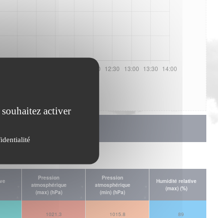
 souhaitez activer
identialité
Pression
Pression
ive
Humidité relative
atmosphérique
atmosphérique
(max) (%)
(max) (hPa)
(min) (hPa)
1021.3
1015.8
89