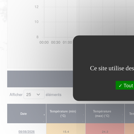
Ce site utilise d
Tout 
Afficher
éléments
Température (min)
Température
Date
Tem
(°C)
(max) (°C)
08/08/2026
15.4
24.3