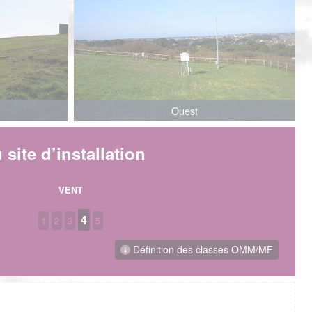
Ouest
 site d’installation
VENT
4
1
2
3
5
Définition des classes OMM/MF