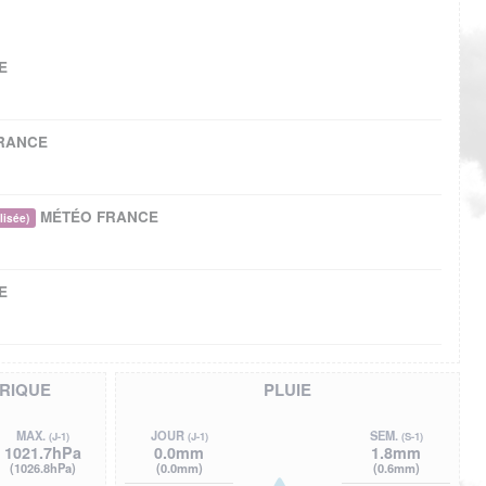
E
RANCE
MÉTÉO FRANCE
lisée)
E
RIQUE
PLUIE
MAX.
JOUR
SEM.
(J-1)
(J-1)
(S-1)
1021.7hPa
0.0mm
1.8mm
(1026.8hPa)
(0.0mm)
(0.6mm)