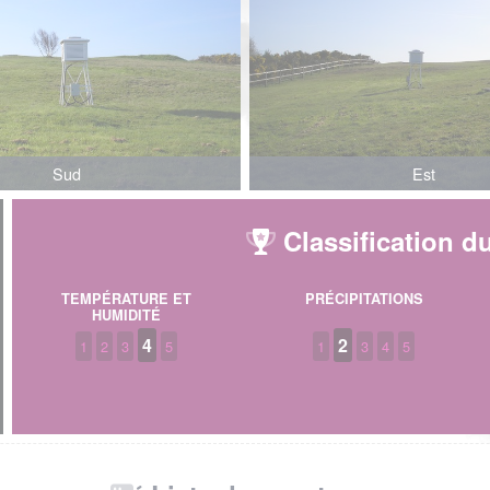
Sud
Est
Classification du
TEMPÉRATURE ET
PRÉCIPITATIONS
HUMIDITÉ
4
2
1
2
3
5
1
3
4
5