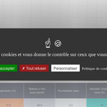
es cookies et vous donne le contrôle sur ceux que vous
Climatologie
accepter
Tout refuser
Personnaliser
Politique de conf
Rafales à 10m
Humidité relat
pérature (°C)
Pluviométrie (mm)
(max) (km/h)
(min) (%)
19.9
28.8
0.0
54