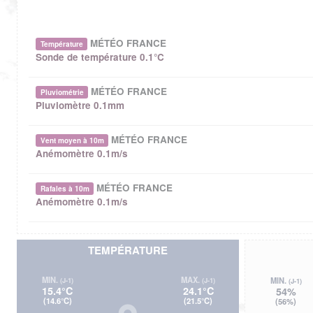
MÉTÉO FRANCE
Température
Sonde de température 0.1°C
MÉTÉO FRANCE
Pluviométrie
Pluviomètre 0.1mm
MÉTÉO FRANCE
Vent moyen à 10m
Anémomètre 0.1m/s
MÉTÉO FRANCE
Rafales à 10m
Anémomètre 0.1m/s
TEMPÉRATURE
MIN.
MAX.
MIN.
(J-1)
(J-1)
(J-1)
15.4°C
24.1°C
54%
(14.6°C)
(21.5°C)
(56%)