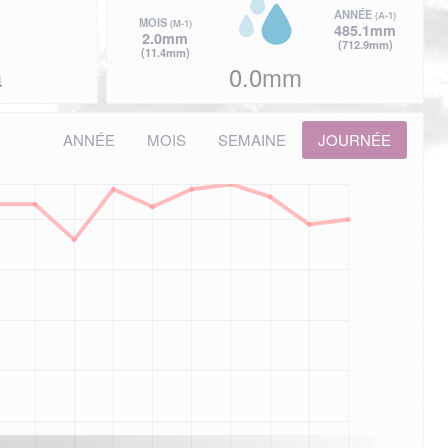
ANNÉE
(A-1)
MOIS
(M-1)
485.1mm
2.0mm
(712.9mm)
(11.4mm)
a
0.0mm
ANNÉE
MOIS
SEMAINE
JOURNÉE