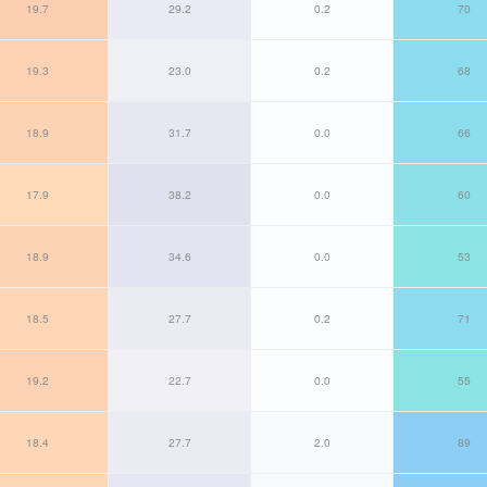
19.7
29.2
0.2
70
19.3
23.0
0.2
68
18.9
31.7
0.0
66
17.9
38.2
0.0
60
18.9
34.6
0.0
53
18.5
27.7
0.2
71
19.2
22.7
0.0
55
18.4
27.7
2.0
89