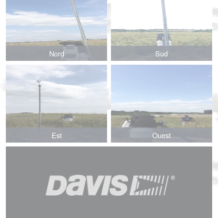
Nord
Sud
Est
Ouest