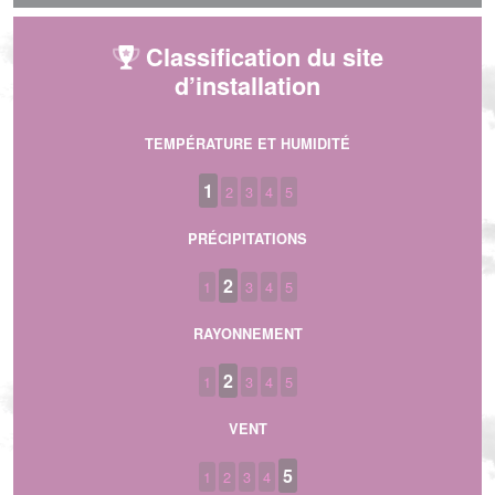
Classification du site
d’installation
TEMPÉRATURE ET HUMIDITÉ
1
2
3
4
5
PRÉCIPITATIONS
2
1
3
4
5
RAYONNEMENT
2
1
3
4
5
VENT
5
1
2
3
4