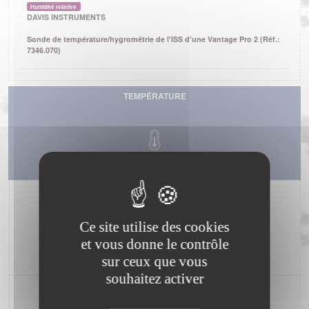
Humidité relative
DAVIS INSTRUMENTS
Sonde de température/hygrométrie de l'ISS d'une Vantage Pro 2 (Réf.:
7346.070)
TEMPÉRATURE
N/A°C
HUMIDITÉ
Ce site utilise des cookies
et vous donne le contrôle
N/A%
sur ceux que vous
souhaitez activer
PRESSION ATMOSPHÉRIQUE