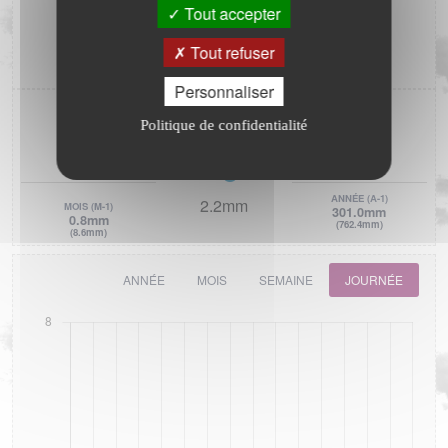
MIN.
(J-1)
MAX.
(J-1)
Tout accepter
1013.8hPa
1015.1hPa
(1014.5hPa)
(1021.3hPa)
Tout refuser
1014.7hPa
Personnaliser
PLUIE
Politique de confidentialité
JOUR
(J-1)
SEM.
(S-1)
2.2mm
2.2mm
(0.0mm)
(0.0mm)
ANNÉE
(A-1)
2.2mm
MOIS
(M-1)
301.0mm
0.8mm
(762.4mm)
(8.6mm)
ANNÉE
MOIS
SEMAINE
JOURNÉE