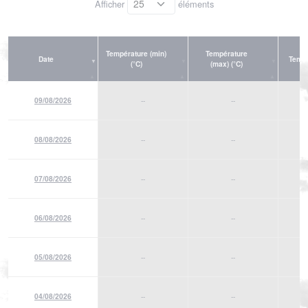
Afficher
éléments
Température (min)
Température
Date
Tempé
(°C)
(max) (°C)
09/08/2026
--
--
08/08/2026
--
--
07/08/2026
--
--
06/08/2026
--
--
05/08/2026
--
--
04/08/2026
--
--