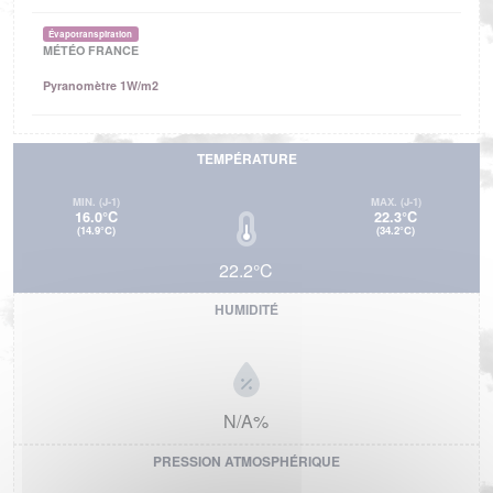
Évapotranspiration
MÉTÉO FRANCE
Pyranomètre 1W/m2
TEMPÉRATURE
MIN.
(J-1)
MAX.
(J-1)
16.0°C
22.3°C
(14.9°C)
(34.2°C)
22.2°C
HUMIDITÉ
N/A%
PRESSION ATMOSPHÉRIQUE