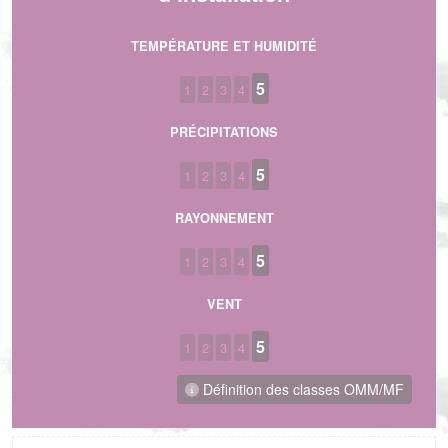
TEMPÉRATURE ET HUMIDITÉ
5
1
2
3
4
PRÉCIPITATIONS
5
1
2
3
4
RAYONNEMENT
5
1
2
3
4
VENT
5
1
2
3
4
Définition des classes OMM/MF