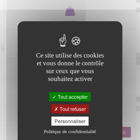
N/AhPa
PLUIE
JOUR
(J-1)
SEM.
(S-1)
0.0mm
0.2mm
Ce site utilise des cookies
(0.0mm)
(0.0mm)
et vous donne le contrôle
ANNÉE
(A-1)
0.0mm
MOIS
(M-1)
489.1mm
sur ceux que vous
0.2mm
(775.2mm)
(0.0mm)
souhaitez activer
ETP
Tout accepter
Tout refuser
nullmm
Personnaliser
Politique de confidentialité
ANNÉE
MOIS
SEMAINE
JOURNÉE