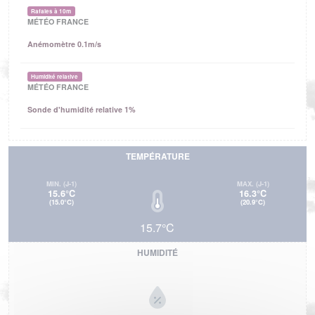
Rafales à 10m
MÉTÉO FRANCE
Anémomètre 0.1m/s
Humidité relative
MÉTÉO FRANCE
Sonde d'humidité relative 1%
TEMPÉRATURE
MIN.
(J-1)
MAX.
(J-1)
15.6°C
16.3°C
(15.0°C)
(20.9°C)
15.7°C
HUMIDITÉ