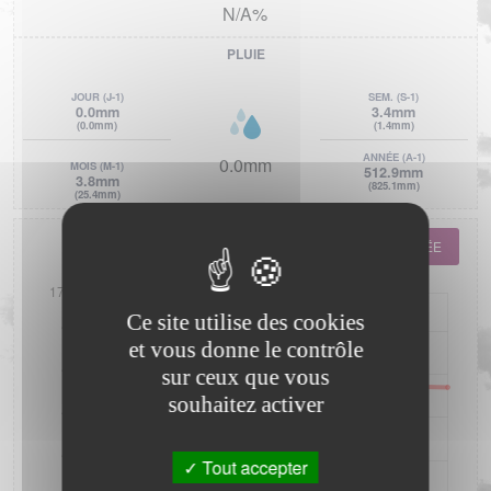
N/A%
PLUIE
JOUR
(J-1)
SEM.
(S-1)
0.0mm
3.4mm
(0.0mm)
(1.4mm)
ANNÉE
(A-1)
0.0mm
MOIS
(M-1)
512.9mm
3.8mm
(825.1mm)
(25.4mm)
ANNÉE
MOIS
SEMAINE
JOURNÉE
Ce site utilise des cookies
et vous donne le contrôle
sur ceux que vous
souhaitez activer
Tout accepter