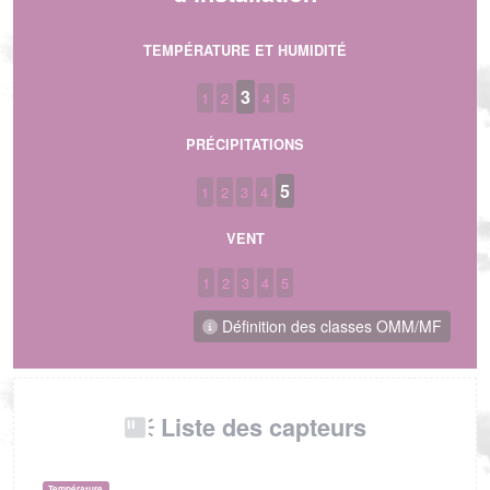
TEMPÉRATURE ET HUMIDITÉ
3
1
2
4
5
PRÉCIPITATIONS
5
1
2
3
4
VENT
1
2
3
4
5
Définition des classes OMM/MF
Liste des capteurs
Température