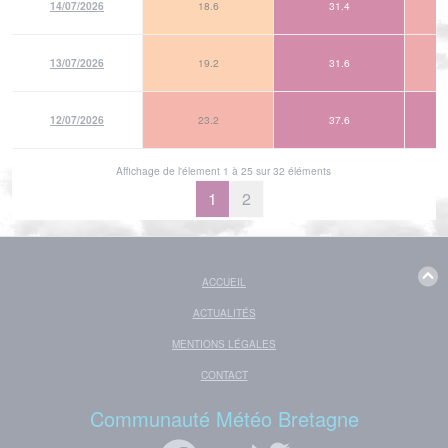
14/07/2026
18.6
31.4
13/07/2026
19.2
31.6
12/07/2026
23.2
37.6
Affichage de l'élement 1 à 25 sur 32 éléments
1
2
ACCUEIL
ACTUALITÉS
MENTIONS LÉGALES
CONTACT
Communauté Météo Bretagne