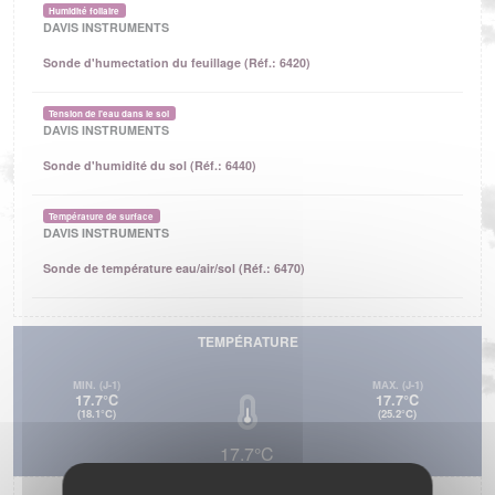
Humidité foliaire
DAVIS INSTRUMENTS
Sonde d'humectation du feuillage (Réf.: 6420)
Tension de l'eau dans le sol
DAVIS INSTRUMENTS
Sonde d'humidité du sol (Réf.: 6440)
Température de surface
DAVIS INSTRUMENTS
Sonde de température eau/air/sol (Réf.: 6470)
TEMPÉRATURE
MIN.
(J-1)
MAX.
(J-1)
17.7°C
17.7°C
(18.1°C)
(25.2°C)
17.7°C
HUMIDITÉ