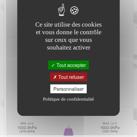
MIN.
(J-1)
MAX.
(J-1)
81%
81%
(49%)
(94%)
Ce site utilise des cookies
81%
et vous donne le contrôle
sur ceux que vous
VENT
souhaitez activer
N
VENT
NO
NE
0.0km/h
Tout accepter
270
RAFALE
O
°
E
4.8km/h
Tout refuser
Personnaliser
SO
SE
S
Politique de confidentialité
DIRECTION DU VENT
PRESSION ATMOSPHÉRIQUE
MIN.
(J-1)
MAX.
(J-1)
1022.0hPa
1022.0hPa
(1016.3hPa)
(1021.7hPa)