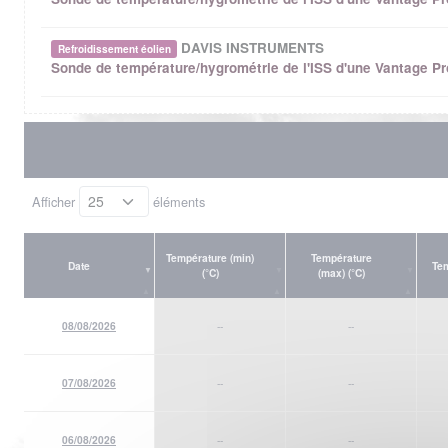
DAVIS INSTRUMENTS
Refroidissement éolien
Sonde de température/hygrométrie de l'ISS d'une Vantage Pr
Afficher
éléments
Température (min)
Température
Date
Tem
(°C)
(max) (°C)
08/08/2026
--
--
07/08/2026
--
--
06/08/2026
--
--