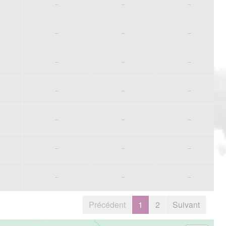
--
--
--
--
--
--
--
--
--
--
--
--
--
--
--
--
--
--
--
--
--
Précédent
1
2
Suivant