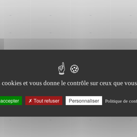
--
--
--
--
--
--
--
--
--
--
--
--
--
--
--
--
es cookies et vous donne le contrôle sur ceux que vous
--
--
--
--
accepter
Tout refuser
Personnaliser
Politique de conf
--
--
--
--
--
--
--
--
--
--
--
--