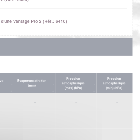
d'une Vantage Pro 2 (Réf.: 6410)
Pression
Pression
ive
Évapotranspiration
atmosphérique
atmosphérique
(mm)
(max) (hPa)
(min) (hPa)
--
--
--
--
--
--
--
--
--