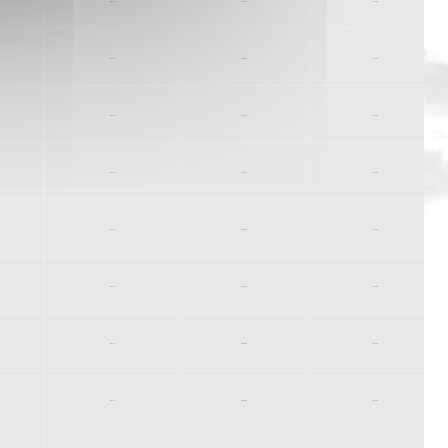
--
--
--
--
--
--
--
--
--
--
--
--
--
--
--
--
--
--
--
--
--