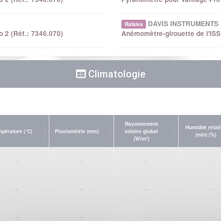
DAVIS INSTRUMENTS
Rafales
o 2 (Réf.: 7346.070)
Anémomètre-girouette de l'ISS 
Climatologie
Rayonnement
Humidité relat
pérature (°C)
Pluviométrie (mm)
solaire global
(min) (%)
(W/m²)
--
--
--
--
--
--
--
--
--
--
--
--