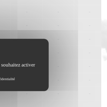
--
--
--
--
--
--
--
--
--
--
--
--
 souhaitez activer
--
--
--
identialité
--
--
--
--
--
--
--
--
--