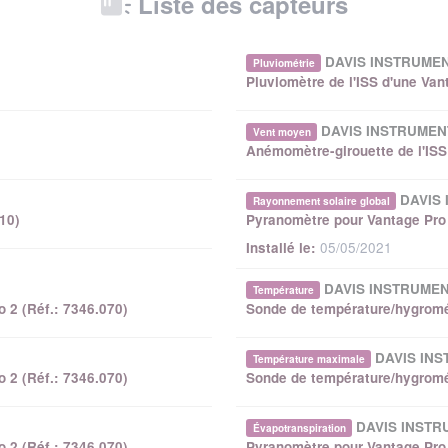
Liste des capteurs
DAVIS INSTRUME
Pluviométrie
Pluviomètre de l'ISS d'une Van
DAVIS INSTRUMEN
Vent moyen
Anémomètre-girouette de l'ISS 
DAVIS
Rayonnement solaire global
10)
Pyranomètre pour Vantage Pro 
Installé le:
05/05/2021
DAVIS INSTRUME
Température
o 2 (Réf.: 7346.070)
Sonde de température/hygrométr
DAVIS IN
Température maximale
o 2 (Réf.: 7346.070)
Sonde de température/hygrométr
DAVIS INST
Évapotranspiration
o 2 (Réf.: 7346.070)
Pyranomètre pour Vantage Pro 