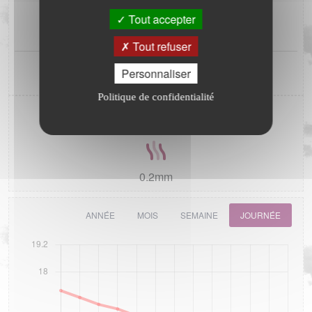
Tout accepter
JOUR
(J-1)
SEM.
(S-1)
0.0mm
0.0mm
(0.0mm)
(0.0mm)
Tout refuser
ANNÉE
(A-1)
0.0mm
MOIS
(M-1)
477.6mm
Personnaliser
0.0mm
(792.2mm)
(28.6mm)
Politique de confidentialité
ETP
0.2mm
ANNÉE
MOIS
SEMAINE
JOURNÉE