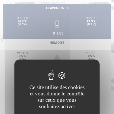
TEMPÉRATURE
MIN.
(J-1)
MAX.
(J-1)
14.8°C
19.3°C
(11.8°C)
(29.8°C)
15.1°C
HUMIDITÉ
MIN.
(J-1)
MAX.
(J-1)
65%
85%
(29%)
(90%)
80%
PRESSION ATMOSPHÉRIQUE
Ce site utilise des cookies
MIN.
(J-1)
MAX.
(J-1)
1012.5hPa
1013.7hPa
et vous donne le contrôle
(1013.2hPa)
(1020.6hPa)
sur ceux que vous
1012.8hPa
souhaitez activer
PLUIE