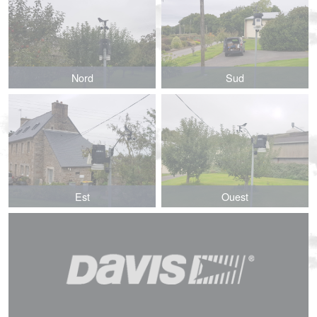
Nord
Sud
Est
Ouest