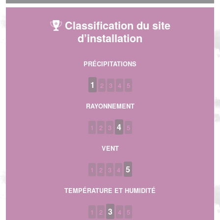
Classification du site
d’installation
PRÉCIPITATIONS
1
2
3
4
5
RAYONNEMENT
4
1
2
3
5
VENT
5
1
2
3
4
TEMPÉRATURE ET HUMIDITÉ
3
1
2
4
5